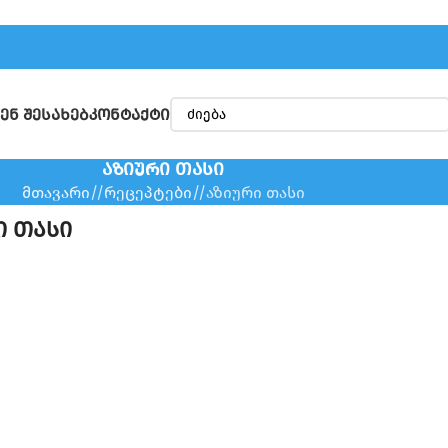
ᲔᲜ ᲨᲔᲡᲐᲮᲔᲑ
ᲙᲝᲜᲢᲐᲥᲢᲘ
ᲐᲖᲘᲣᲠᲘ ᲗᲐᲡᲘ
მთავარი
/
რეცეპტები
/
აზიური თასი
ი თასი