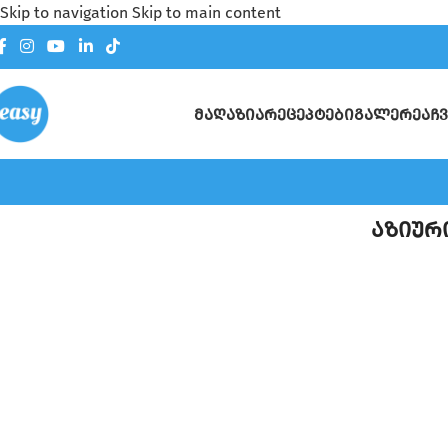
Skip to navigation
Skip to main content
ᲛᲐᲦᲐᲖᲘᲐ
ᲠᲔᲪᲔᲞᲢᲔᲑᲘ
ᲒᲐᲚᲔᲠᲔᲐ
ᲩᲕ
აზიურ