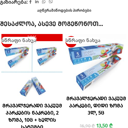
გაზიარება:
ᲐᲦᲬᲔᲠᲐ
ᲛᲘᲬᲝᲓᲔᲑᲘᲡ ᲞᲘᲠᲝᲑᲔᲑᲘ
შესაძლოა, ასევე მოგეწონოთ…
30%
სწრაფი ნახვა
სწრაფი ნახვა
SALE
-20%
მრავალჯერადი ვაკუუმ
მრავალჯერადი ვაკუუმ
პარკები, დიდი ზომა
პარკების ნაკრები, 2
3ლ, 5ც
ზომა, 10ც + ხელის
13,50
₾
16,90
₾
სატუმბი